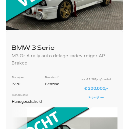
BMW 3 Serie
M3 Gr A rally auto delage sadev reiger AP
Brakes
Bouwjaar
Brandstof
v.a. € 3.288,- p/mnd of
1990
Benzine
€ 200.000,-
Transmissie
Prijs rijklaar
Handgeschakeld