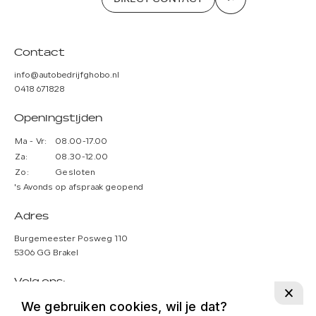
Contact
info@autobedrijfghobo.nl
0418 671828
Openingstijden
Ma - Vr:
08.00-17.00
Za:
08.30-12.00
Zo:
Gesloten
's Avonds op afspraak geopend
Adres
Burgemeester Posweg 110
5306 GG Brakel
Volg ons:
We gebruiken cookies, wil je dat?