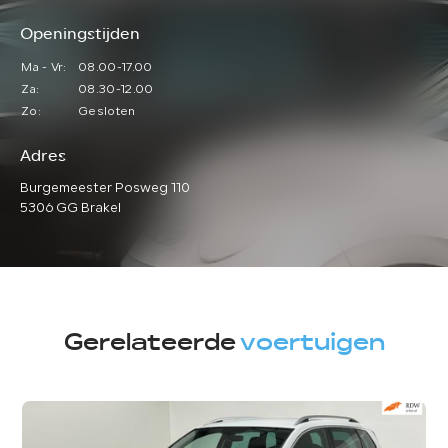
Openingstijden
Ma - Vr:
08.00-17.00
Za:
08.30-12.00
Zo:
Gesloten
Adres
Burgemeester Posweg 110
5306 GG Brakel
Gerelateerde
voertuigen