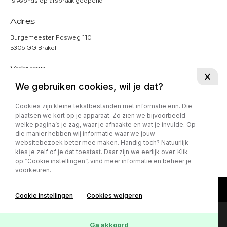
's Avonds op afspraak geopend
Adres
Burgemeester Posweg 110
5306 GG Brakel
Volg ons:
We gebruiken cookies, wil je dat?
Cookies zijn kleine tekstbestanden met informatie erin. Die
plaatsen we kort op je apparaat. Zo zien we bijvoorbeeld
welke pagina’s je zag, waar je afhaakte en wat je invulde. Op
Privacy policy
die manier hebben wij informatie waar we jouw
websitebezoek beter mee maken. Handig toch? Natuurlijk
kies je zelf of je dat toestaat. Daar zijn we eerlijk over. Klik
op “Cookie instellingen”, vind meer informatie en beheer je
voorkeuren.
Cookie instellingen
Cookies weigeren
Online lease offerte?
Contact
Ga akkoord