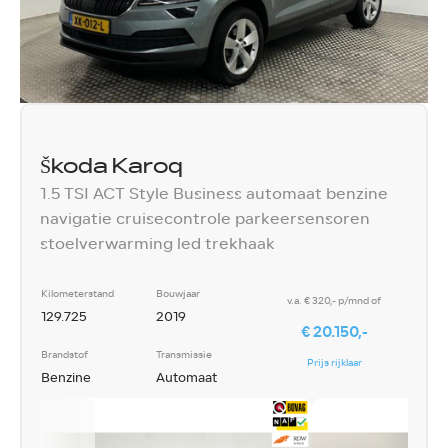
Škoda Karoq
1.5 TSI ACT Style Business automaat benzine
navigatie cruisecontrole parkeersensoren
stoelverwarming led trekhaak
Kilometerstand
Bouwjaar
v.a. € 320,- p/mnd of
129.725
2019
€ 20.150,-
Brandstof
Transmissie
Prijs rijklaar
Benzine
Automaat