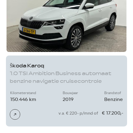
Škoda Karoq
1.0 TSI Ambition Business automaat
benzine navigatie cruisecontrole
andriod carplay cruisecontrole
Kilometerstand
Bouwjaar
Brandstof
stoelverwarming
150.446 km
2019
Benzine
€ 17.200,-
v.a. € 220- p/mnd of