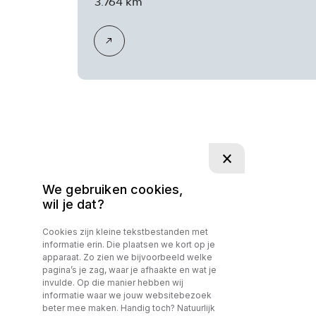
3.764 km
We gebruiken cookies,
wil je dat?
Cookies zijn kleine tekstbestanden met
informatie erin. Die plaatsen we kort op je
apparaat. Zo zien we bijvoorbeeld welke
pagina’s je zag, waar je afhaakte en wat je
DIRECT CONTACT
invulde. Op die manier hebben wij
informatie waar we jouw websitebezoek
beter mee maken. Handig toch? Natuurlijk