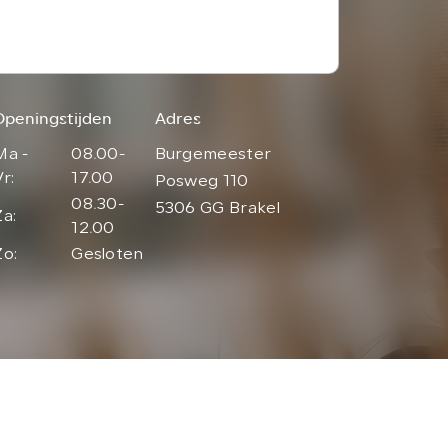
Openingstijden
Adres
Ma -
08.00-
Burgemeester
Vr:
17.00
Posweg 110
08.30-
5306 GG Brakel
Za:
12.00
Zo:
Gesloten