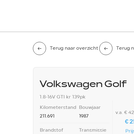
AANBOD
LEASE AANBOD
DIENSTEN
OVER ONS
Terug naar overzicht
Terug n
Volkswagen Golf
1.8-16V GTI kr 139pk
Kilometerstand
Bouwjaar
v.a. € 4
211.691
1987
€ 2
Brandstof
Transmissie
Prij