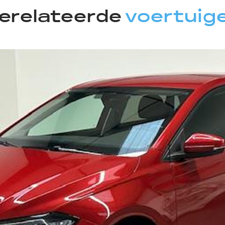
erelateerde
voertuig