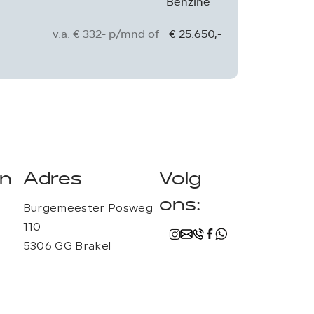
Benzine
v.a. € 332- p/mnd of
€ 25.650,-
en
Adres
Volg
ons:
Burgemeester Posweg
110
5306 GG Brakel