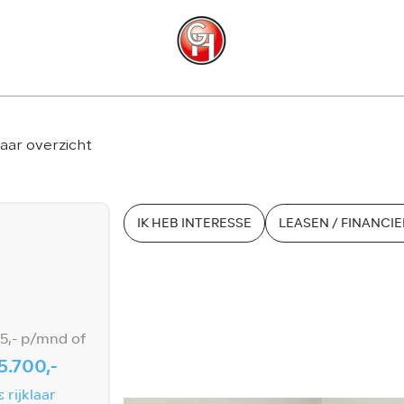
C
aar overzicht
IK HEB INTERESSE
LEASEN / FINANCI
25,- p/mnd of
5.700,-
s rijklaar