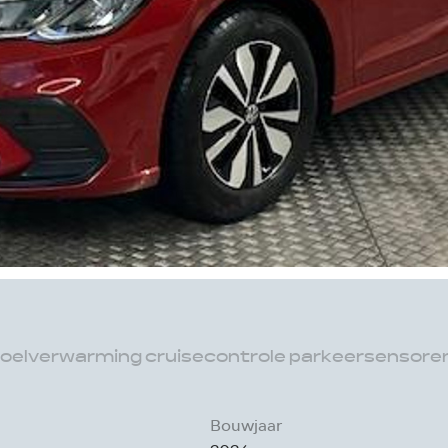
 stoelverwarming cruisecontrole parkeersensore
Bouwjaar