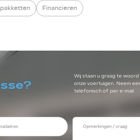
rpakketten
Financieren
Wij staan u graag te woord 
esse?
onze voertuigen. Neem eenv
telefonisch of per e-mail.