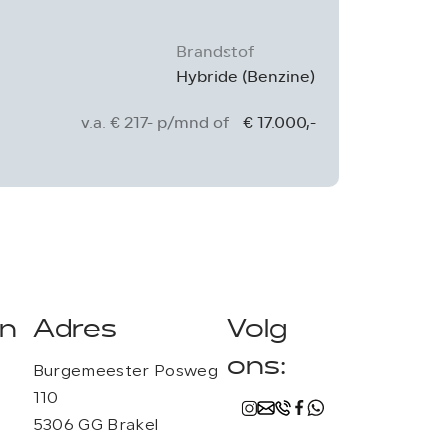
navigatie
Brandstof
Kilometer
Hybride (Benzine)
95.490 km
v.a. € 217- p/mnd of
€ 17.000,-
en
Adres
Volg
ons:
Burgemeester Posweg
110
5306 GG Brakel