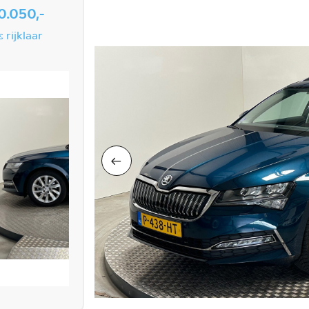
0.050,-
s rijklaar