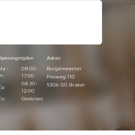
Openingstijden
Adres
Ma -
08.00-
Burgemeester
Vr:
17.00
Posweg 110
08.30-
5306 GG Brakel
Za:
12.00
Zo:
Gesloten