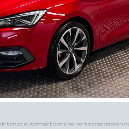
ss Intense automaat benzine parkeersensoren c