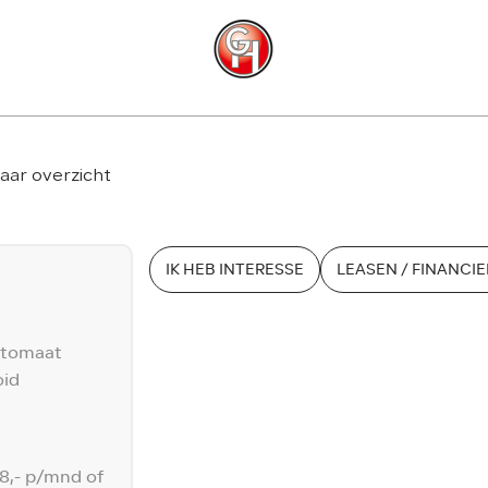
C
aar overzicht
IK HEB INTERESSE
LEASEN / FINANCI
automaat
oid
58,- p/mnd of