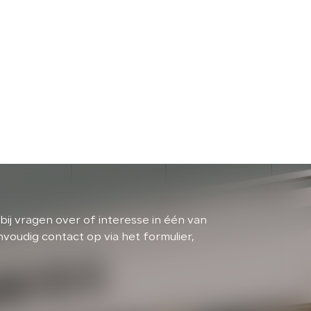
bij vragen over of interesse in één van
oudig contact op via het formulier,