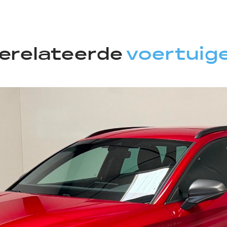
erelateerde
voertuig