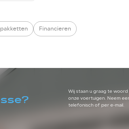
rpakketten
Financieren
Wij staan u graag te woord 
esse?
onze voertuigen. Neem eenv
telefonisch of per e-mail.