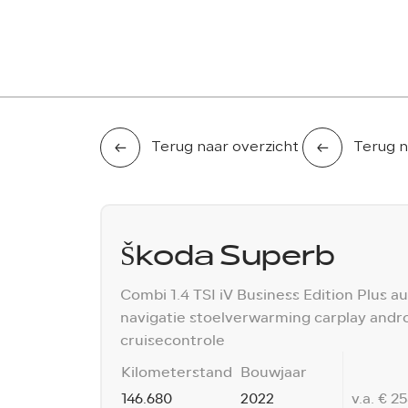
AANBOD
LEASE AANBOD
DIENSTEN
OVER ONS
Terug naar overzicht
Terug n
Škoda Superb
Combi 1.4 TSI iV Business Edition Plus 
navigatie stoelverwarming carplay andr
cruisecontrole
Kilometerstand
Bouwjaar
v.a. € 2
146.680
2022