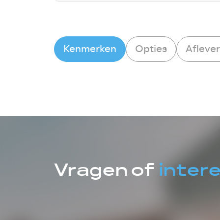
Kenmerken
Opties
Afleve
Vragen of
inter