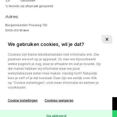
Zo:
Gesloten
's Avonds op afspraak geopend
Adres
Burgemeester Posweg 110
5306 GG Brakel
Volg ons:
We gebruiken cookies, wil je dat?
Cookies zijn kleine tekstbestanden met informatie erin. Die
plaatsen we kort op je apparaat. Zo zien we bijvoorbeeld
welke pagina’s je zag, waar je afhaakte en wat je invulde. Op
die manier hebben wij informatie waar we jouw
Privacy policy
websitebezoek beter mee maken. Handig toch? Natuurlijk
kies je zelf of je dat toestaat. Daar zijn we eerlijk over. Klik
op “Cookie instellingen”, vind meer informatie en beheer je
voorkeuren.
Cookie instellingen
Cookies weigeren
Ga akkoord