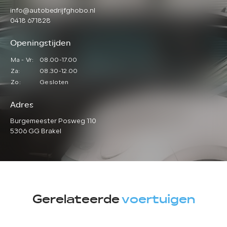
info@autobedrijfghobo.nl
0418 671828
Openingstijden
Ma - Vr:
08.00-17.00
Za:
08.30-12.00
Zo:
Gesloten
Adres
Burgemeester Posweg 110
5306 GG Brakel
Gerelateerde
voertuigen