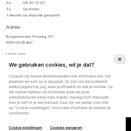
Za:
08.30-12.00
Zo:
Gesloten
's Avonds op afspraak geopend
Adres
Burgemeester Posweg 110
5306 GG Brakel
Volg ons:
We gebruiken cookies, wil je dat?
Cookies zijn kleine tekstbestanden met informatie erin. Die
plaatsen we kort op je apparaat. Zo zien we bijvoorbeeld
welke pagina’s je zag, waar je afhaakte en wat je invulde. Op
Privacy policy
die manier hebben wij informatie waar we jouw
websitebezoek beter mee maken. Handig toch? Natuurlijk
kies je zelf of je dat toestaat. Daar zijn we eerlijk over. Klik
op “Cookie instellingen”, vind meer informatie en beheer je
voorkeuren.
Cookie instellingen
Cookies weigeren