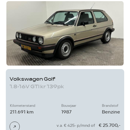
Volkswagen Golf
1.8-16V GTI kr 139pk
Kilometerstand
Bouwjaar
Brandstof
211.691 km
1987
Benzine
€ 25.700,-
v.a. € 425- p/mnd of