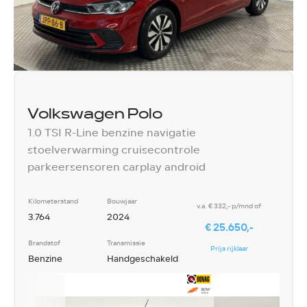
Volkswagen Polo
1.0 TSI R-Line benzine navigatie
stoelverwarming cruisecontrole
parkeersensoren carplay android
Kilometerstand
Bouwjaar
v.a. € 332,- p/mnd of
3.764
2024
€ 25.650,-
Brandstof
Transmissie
Prijs rijklaar
Benzine
Handgeschakeld