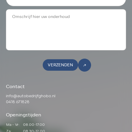
VERZENDEN
Contact
info@autobedrijfghobo.nl
0418 671828
Openingstijden
Ma - Vr:
08.00-17.00
Za:
08.30-12.00