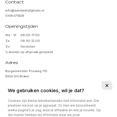
Contact
info@autobedrijfghobo.nl
0418 671828
Openingstijden
Ma - Vr:
08.00-17.00
Za:
08.30-12.00
Zo:
Gesloten
's Avonds op afspraak geopend
Adres
Burgemeester Posweg 110
5306 GG Brakel
Volg ons:
We gebruiken cookies, wil je dat?
Cookies zijn kleine tekstbestanden met informatie erin. Die
plaatsen we kort op je apparaat. Zo zien we bijvoorbeeld
welke pagina’s je zag, waar je afhaakte en wat je invulde. Op
die manier hebben wij informatie waar we jouw