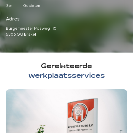
Zo:
Gesloten
Adres
Burgemeester Posweg 110
5306 GG Brakel
Gerelateerde
werkplaatsservices