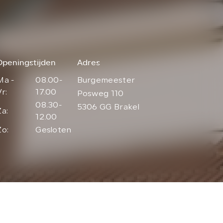
Openingstijden
Adres
Ma -
08.00-
Burgemeester
Vr:
17.00
Posweg 110
08.30-
5306 GG Brakel
Za:
12.00
Zo:
Gesloten