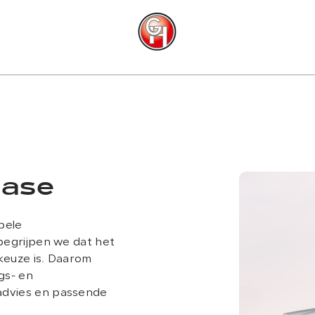
C
ease
bele
 begrijpen we dat het
keuze is. Daarom
gs- en
advies en passende