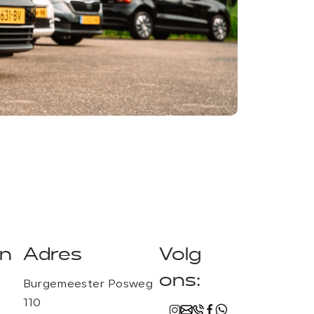
Financie
en
Adres
Volg
ons:
Burgemeester Posweg
110