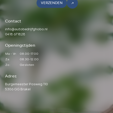
VERZENDEN
Contact
info@autobedrijfghobo.nl
0418 671828
Openingstijden
Ma - Vr:
08.00-17.00
Za:
08.30-12.00
Zo:
Gesloten
Adres
Burgemeester Posweg 110
5306 GG Brakel